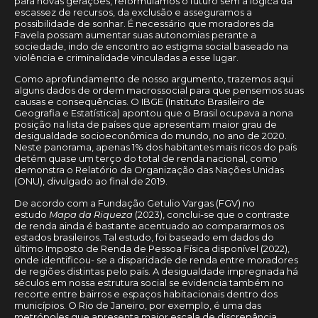
para novas gerações, reformulamos o futuro sem a lógica da
escassez de recursos, da exclusão e asseguramos a
possibilidade de sonhar. É necessário que moradores da
Favela possam aumentar suas autonomias perante a
sociedade, indo de encontro ao estigma social baseado na
violência e criminalidade vinculadas a esse lugar.
Como aprofundamento de nosso argumento, trazemos aqui
alguns dados de ordem macrossocial para que pensemos suas
causas e consequências. O IBGE (Instituto Brasileiro de
Geografia e Estatística) apontou que o Brasil ocupava a nona
posição na lista de países que apresentam maior grau de
desigualdade socioeconômica do mundo, no ano de 2020.
Neste panorama, apenas 1% dos habitantes mais ricos do país
detém quase um terço do total de renda nacional, como
demonstra o Relatório da Organização das Nações Unidas
(ONU), divulgado ao final de 2019.
De acordo com a Fundação Getulio Vargas (FGV) no
estudo
Mapa da Riqueza
(2023), conclui-se que o contraste
de renda ainda é bastante acentuado ao compararmos os
estados brasileiros. Tal estudo, foi baseado em dados do
último Imposto de Renda de Pessoa Física disponível (2022),
onde identificou- se a disparidade de renda entre moradores
de regiões distintas pelo país. A desigualdade impregnada há
séculos em nossa estrutura social se evidencia também no
recorte entre bairros e espaços habitacionais dentro dos
municípios. O Rio de Janeiro, por exemplo, é uma das
metrópoles que apresenta maior escala de discrepância,