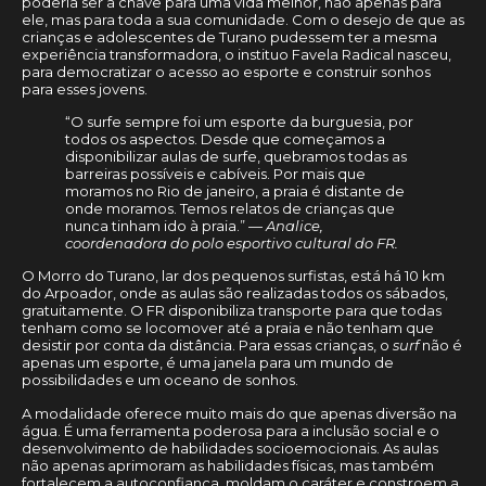
poderia ser a chave para uma vida melhor, não apenas para
ele, mas para toda a sua comunidade. Com o desejo de que as
crianças e adolescentes de Turano pudessem ter a mesma
experiência transformadora, o instituo Favela Radical nasceu,
para democratizar o acesso ao esporte e construir sonhos
para esses jovens.
“O surfe sempre foi um esporte da burguesia, por
todos os aspectos. Desde que começamos a
disponibilizar aulas de surfe, quebramos todas as
barreiras possíveis e cabíveis. Por mais que
moramos no Rio de janeiro, a praia é distante de
onde moramos. Temos relatos de crianças que
nunca tinham ido à praia.” —
Analice,
coordenadora do polo esportivo cultural do FR.
O Morro do Turano, lar dos pequenos surfistas, está há 10 km
do Arpoador, onde as aulas são realizadas todos os sábados,
gratuitamente. O FR disponibiliza transporte para que todas
tenham como se locomover até a praia e não tenham que
desistir por conta da distância. Para essas crianças, o
surf
não é
apenas um esporte, é uma janela para um mundo de
possibilidades e um oceano de sonhos.
A modalidade oferece muito mais do que apenas diversão na
água. É uma ferramenta poderosa para a inclusão social e o
desenvolvimento de habilidades socioemocionais. As aulas
não apenas aprimoram as habilidades físicas, mas também
fortalecem a autoconfiança, moldam o caráter e constroem a