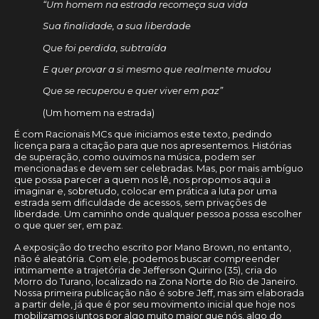
“Um homem na estrada recomeça sua vida
Sua finalidade, a sua liberdade
Que foi perdida, subtraída
E quer provar a si mesmo que realmente mudou
Que se recuperou e quer viver em paz”
(Um homem na estrada)
É com Racionais MCs que iniciamos este texto, pedindo
licença para a citação para que nos apresentemos. Histórias
de superação, como ouvimos na música, podem ser
mencionadas e devem ser celebradas. Mas, por mais ambíguo
que possa parecer a quem nos lê, nos propomos aqui a
imaginar e, sobretudo, colocar em prática a luta por uma
estrada sem dificuldade de acessos, sem privações de
liberdade. Um caminho onde qualquer pessoa possa escolher
o que quer ser, em paz.
A exposição do trecho escrito por Mano Brown, no entanto,
não é aleatória. Com ele, podemos buscar compreender
intimamente a trajetória de Jefferson Quirino (35), cria do
Morro do Turano, localizado na Zona Norte do Rio de Janeiro.
Nossa primeira publicação não é sobre Jeff, mas sim elaborada
a partir dele, já que é por seu movimento inicial que hoje nos
mobilizamos juntos por algo muito maior que nós, algo do