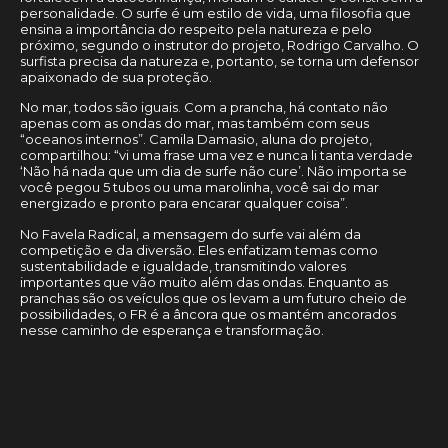
personalidade. O surfe é um estilo de vida, uma filosofia que
ensina a importância do respeito pela natureza e pelo
próximo, segundo o instrutor do projeto, Rodrigo Carvalho. O
surfista precisa da natureza e, portanto, se torna um defensor
apaixonado de sua proteção.
No mar, todos são iguais. Com a prancha, há contato não
apenas com as ondas do mar, mas também com seus
“oceanos internos”. Camila Damasio, aluna do projeto,
compartilhou: “vi uma frase uma vez e nunca li tanta verdade
‘Não há nada que um dia de surfe não cure’. Não importa se
você pegou 5 tubos ou uma marolinha, você sai do mar
energizado e pronto para encarar qualquer coisa”.
No Favela Radical, a mensagem do surfe vai além da
competição e da diversão. Eles enfatizam temas como
sustentabilidade e igualdade, transmitindo valores
importantes que vão muito além das ondas. Enquanto as
pranchas são os veículos que os levam a um futuro cheio de
possibilidades, o FR é a âncora que os mantém ancorados
nesse caminho de esperança e transformação.