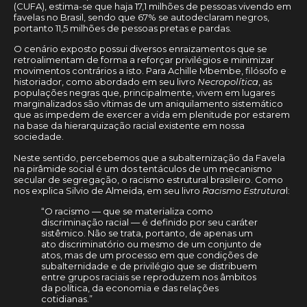
(CUFA), estima-se que haja 17,1 milhões de pessoas vivendo em
favelas no Brasil, sendo que 67% se autodeclaram negros,
portanto 11,5 milhões de pessoas pretas e pardas.
O cenário exposto possui diversos enraizamentos que se
retroalimentam de forma a reforçar privilégios e minimizar
movimentos contrários a isto. Para Achille Mbembe, filósofo e
historiador, como abordado em seu livro
Necropolítica
, as
populações negras que, principalmente, vivem em lugares
marginalizados são vítimas de um aniquilamento sistemático
que as impedem de exercer a vida em plenitude por estarem
na base da hierarquização racial existente em nossa
sociedade.
Neste sentido, percebemos que a subalternização da Favela
na pirâmide social é um dos tentáculos de um mecanismo
secular de segregação, o racismo estrutural brasileiro. Como
nos explica Silvio de Almeida, em seu livro
Racismo Estrutura
l:
“O racismo — que se materializa como
discriminação racial — é definido por seu caráter
sistêmico. Não se trata, portanto, de apenas um
ato discriminatório ou mesmo de um conjunto de
atos, mas de um processo em que condições de
subalternidade e de privilégio que se distribuem
entre grupos raciais se reproduzem nos âmbitos
da política, da economia e das relações
cotidianas.”