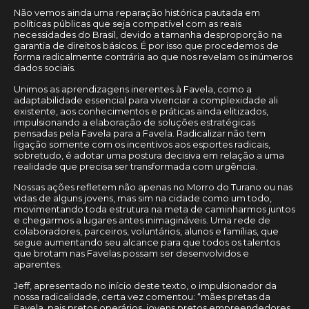
Não vemos ainda uma reparação histórica pautada em
políticas públicas que seja compatível com as reais
necessidades do Brasil, devido a tamanha desproporção na
garantia de direitos básicos. É por isso que procedemos de
forma radicalmente contrária ao que nos revelam os inúmeros
dados sociais.
Unimos as aprendizagens inerentes à Favela, como a
adaptabilidade essencial para vivenciar a complexidade ali
existente, aos conhecimentos e práticas ainda elitizados,
impulsionando a elaboração de soluções estratégicas
pensadas pela Favela para a Favela. Radicalizar não tem
ligação somente com os incentivos aos esportes radicais,
sobretudo, é adotar uma postura decisiva em relação a uma
realidade que precisa ser transformada com urgência.
Nossas ações refletem não apenas no Morro do Turano ou nas
vidas de alguns jovens, mas sim na cidade como um todo,
movimentando toda estrutura na meta de caminharmos juntos
e chegarmos a lugares antes inimagináveis. Uma rede de
colaboradores, parceiros, voluntários, alunos e famílias, que
segue aumentando seu alcance para que todos os talentos
que brotam nas Favelas possam ser desenvolvidos e
aparentes.
Jeff, apresentado no início deste texto, o impulsionador da
nossa radicalidade, certa vez comentou: “mães pretas da
Favela, pais pretos operários, jovens pretos empreendedores,