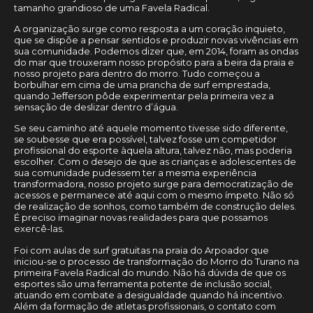
tamanho grandioso de uma Favela Radical.
A organização surge como resposta a um coração inquieto,
que se dispõe a pensar sentidos e produzir novas vivências em
sua comunidade. Podemos dizer que, em 2014, foram as ondas
do mar que trouxeram nosso propósito para a beira da praia e
nosso projeto para dentro do morro. Tudo começou a
borbulhar em cima de uma prancha de surf emprestada,
quando Jefferson pôde experimentar pela primeira vez a
sensação de deslizar dentro d’água.
Se seu caminho até aquele momento tivesse sido diferente,
se soubesse que era possível, talvez fosse um competidor
profissional do esporte àquela altura, talvez não, mas poderia
escolher. Com o desejo de que as crianças e adolescentes de
sua comunidade pudessem ter a mesma experiência
transformadora, nosso projeto surge para democratização de
acessos e permanece até aqui com o mesmo ímpeto. Não só
de realização de sonhos, como também de construção deles.
É preciso imaginar novas realidades para que possamos
exercê-las.
Foi com aulas de surf gratuitas na praia do Arpoador que
iniciou-se o processo de transformação do Morro do Turano na
primeira Favela Radical do mundo. Não há dúvida de que os
esportes são uma ferramenta potente de inclusão social,
atuando em combate a desigualdade quando há incentivo.
Além da formação de atletas profissionais, o contato com