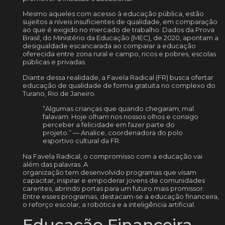
Mesmo aqueles com acesso à educação pública, estão
sujeitos a níveis insuficientes de qualidade, em comparação
ao que é exigido no mercado de trabalho. Dados da Prova
Brasil, do Ministério da Educação (MEC), de 2020, apontam a
desigualdade escancarada ao comparar a educação
oferecida entre zona rural e campo, ricos e pobres, escolas
públicas e privadas.
Diante dessa realidade, a Favela Radical (FR) busca ofertar
educação de qualidade de forma gratuita no complexo do
Turano, Rio de Janeiro.
“Algumas crianças que quando chegaram, mal
falavam. Hoje olham nos nossos olhos e consigo
perceber a felicidade em fazer parte do
projeto.” — Analice, coordenadora do polo
esportivo cultural da FR.
Na Favela Radical, o compromisso com a educação vai
além das palavras. A
organização tem desenvolvido programas que visam
capacitar, inspirar e empoderar jovens de comunidades
carentes, abrindo portas para um futuro mais promissor.
Entre esses programas, destacam-se a educação financeira,
o reforço escolar, a robótica e a inteligência artificial.
Educação Financeira