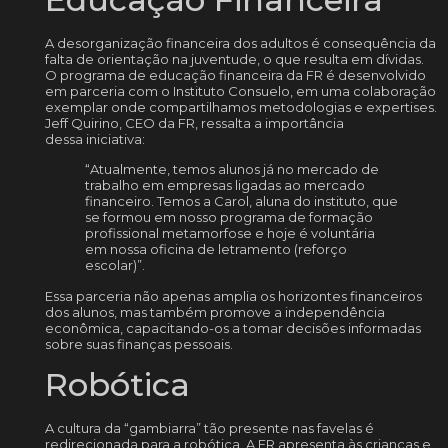
A desorganização financeira dos adultos é consequência da
falta de orientação na juventude, o que resulta em dívidas.
O programa de educação financeira da FR é desenvolvido
em parceria com o Instituto Consuelo, em uma colaboração
exemplar onde compartilhamos metodologias e expertises.
Jeff Quirino, CEO da FR, ressalta a importância
dessa iniciativa:
“Atualmente, temos alunos já no mercado de
trabalho em empresas ligadas ao mercado
financeiro. Temos a Carol, aluna do instituto, que
se formou em nosso programa de formação
profissional metamorfose e hoje é voluntária
em nossa oficina de letramento (reforço
escolar)”.
Essa parceria não apenas amplia os horizontes financeiros
dos alunos, mas também promove a independência
econômica, capacitando-os a tomar decisões informadas
sobre suas finanças pessoais.
Robótica
A cultura da “gambiarra” tão presente nas favelas é
redirecionada para a robótica. A FR apresenta às crianças e