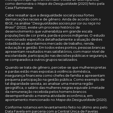
como demonstra o
Mapa da Desigualdade
(2020) feito pela
Casa Fluminense.
Cabe ressaltar que a desigualdade social possui fortes
demarcações raciais e de gênero. Ainda de acordo com o
IBGE, na análise “
Desigualdades sociais por cor ou raça no
Brasil
” (2022), existe um processo histórico de
desenvolvimento que vulnerabiliza em grande escala
populações de cor preta, parda e povos indígenas. O estudo
mencionado especifica detalhadamente a situação destes
cidadãos ao abordarmos mercado de trabalho, renda,
educação e gestão. Em todos estes pontos, pessoas brancas
apresentam resultados mais satisfatórios, com maior nível de
escolaridade, participação nas decisões públicas e segurança,
se comparados a outros grupos racializados.
Quando se trata de gênero, percebe-se que mulheres pretas
e pardas estão mais expostas à violência doméstica,
insegurança financeira como chefes de família e apresentam
pequena participação na gestão pública. Como exemplo de
tal disparidade sexista, ao analisar uma mesma região
geográfica, o salário das mulheres negras equivale à metade
da remuneração recebida pelos homens brancos
desempenhando a mesma atividade econômica, em
apontamento mencionado no
Mapa da Desigualdade
(2020).
Conforme notamos em levantamento feito no último ano pelo
Data Favela em parceria com a Central Única de Favelas