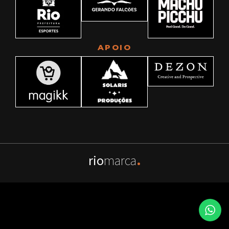
APOIO
rio
marca
.